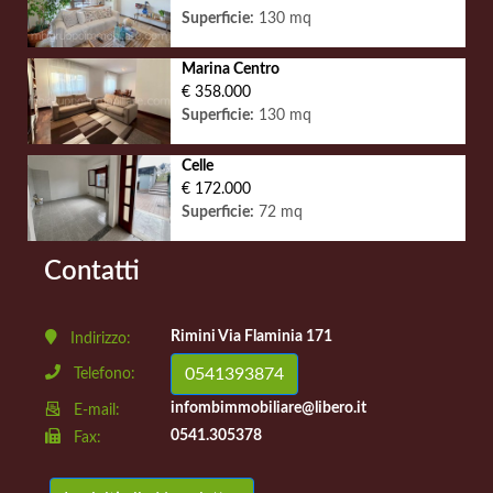
Superficie:
130 mq
Marina Centro
€ 358.000
Superficie:
130 mq
Celle
€ 172.000
Superficie:
72 mq
Contatti
Rimini Via Flaminia 171
Indirizzo:
0541393874
Telefono:
infombimmobiliare@libero.it
E-mail:
0541.305378
Fax: