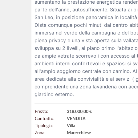
aumentano la prestazione energetica renden
parte dell'anno, autosufficiente. Situata ai p
San Leo, in posizione panoramica in localit
Dista comunque pochi minuti dal centro abi
immersa nel verde della campagna e del bo
piena privacy e una vista aperta sulla vallata
sviluppa su 2 livelli, al piano primo l'abitazi
da ampie vetrate scorrevoli con accesso al t
ambienti interni confortevoli e spaziosi si s
all'ampio soggiorno centrale con camino. Al 
area dedicata alla convivialità e ai servizi ( 
comprendente una zona lavanderia con acce
giardino esterno.
Prezzo:
318.000,00 €
Contratto:
VENDITA
Tipologia:
Villa
Zona:
Marecchiese