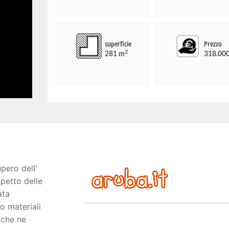
superficie
Prezzo
2
281 m
318.00
pero dell'
spetto delle
ata
 materiali
 che ne