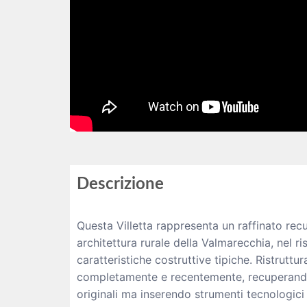
Descrizione
Questa Villetta rappresenta un raffinato recu
architettura rurale della Valmarecchia, nel ri
caratteristiche costruttive tipiche. Ristruttur
completamente e recentemente, recuperando
originali ma inserendo strumenti tecnologici