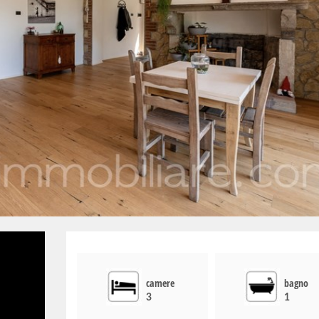
camere
bagno
3
1