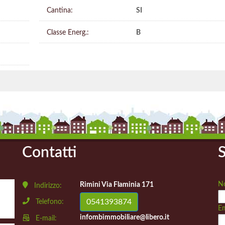
Cantina:
SI
Classe Energ.:
B
Contatti
S
N
Rimini Via Flaminia 171
Indirizzo:
0541393874
Telefono:
Em
infombimmobiliare@libero.it
E-mail: