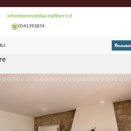
infombimmobiliare@libero.it
0541393874
LI
re