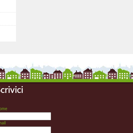
crivici
ome
ail