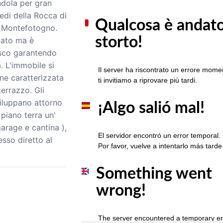
dola per gran
iedi della Rocca di
à Montefotogno.
tato ma è
sco garantendo
. L'immobile si
one caratterizzata
errazzo. Gli
viluppano attorno
piano terra un'
garage e cantina ),
sso diretto al