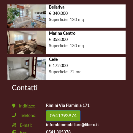
Bellariva
€ 340.000
Superficie:
130 mq
Marina Centro
€ 358.000
Superficie:
130 mq
Celle
€ 172.000
Superficie:
72 mq
Contatti
Rimini Via Flaminia 171
Indirizzo:
0541393874
Telefono:
infombimmobiliare@libero.it
E-mail:
0541.305378