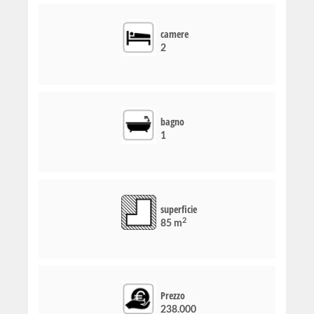
camere
2
bagno
1
superficie
2
85 m
Prezzo
238.000