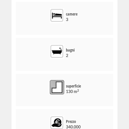
camere
3
bagni
2
superficie
2
130 m
Prezzo
340.000