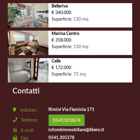
Bellariva
€ 340.000
Superficie:
130 mq
Marina Centro
€ 358.000
Superficie:
130 mq
Celle
€ 172.000
Superficie:
72 mq
Contatti
Rimini Via Flaminia 171
Indirizzo:
0541393874
Telefono:
infombimmobiliare@libero.it
E-mail:
0541.305378
Fax: