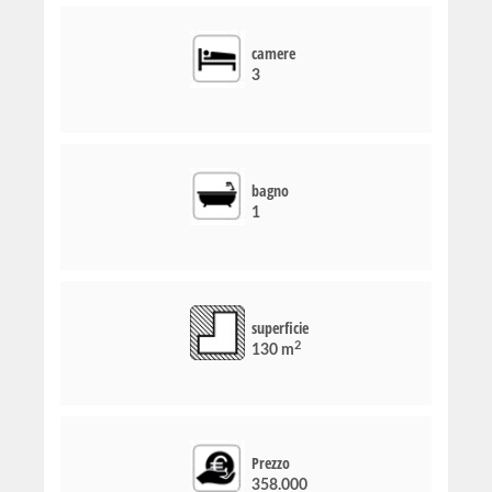
camere
3
bagno
1
superficie
2
130 m
Prezzo
358.000